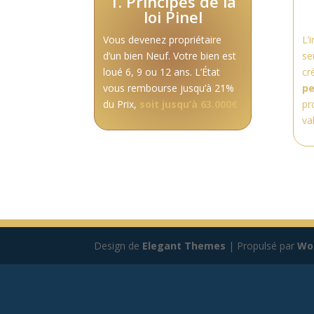
1. Principes de la
loi Pinel
Vous devenez propriétaire
L’
d’un bien Neuf. Votre bien est
se
loué 6, 9 ou 12 ans.
L’État
cr
vous rembourse jusqu’à 21%
pe
du Prix,
soit jusqu’à 63.000€
pr
va
Design de
Elegant Themes
| Propulsé par
Wo