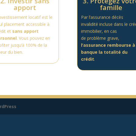
2. Investir sans
3. Protégez votr
apport
famille
investissement locatif est le
Par l’assurance décès
ul placement accessible à
invalidité incluse dans le cré
édit et
sans
apport
immobilier, en cas
rsonnel
. Vous pouvez en
de
problème grave,
ofiter jusqu’à 100% de la
l’assurance rembourse à 
leur du bien.
banque la totalité du
crédit
.
rdPress