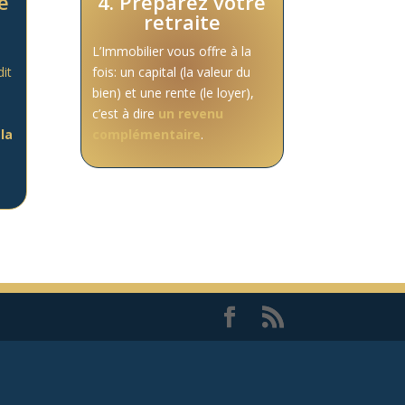
e
4. Préparez votre
retraite
L’Immobilier vous offre à la
dit
fois: un capital (la valeur du
bien) et une rente
(le loyer),
c’est à dire
un revenu
la
complémentaire
.